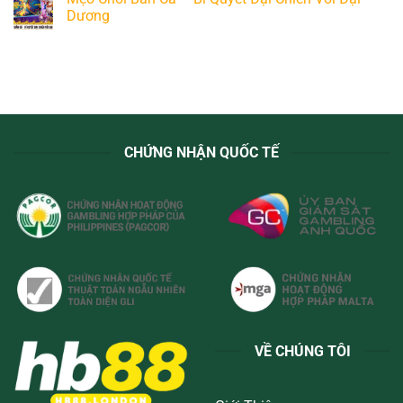
Thưởng
Bóng
bình
Và
Đá:
luận
Dương
Xu
Cẩm
ở
Hướng
Nang
Tin
Không
Đặt
Chinh
Tức
có
Cược
Phục
Thể
bình
Tỷ
Thao
luận
Lệ
24h
ở
Thắng
–
Mẹo
Tại
Toàn
Chơi
HB88
Cảnh
Bắn
Chuyển
Cá
Động
–
CHỨNG NHẬN QUỐC TẾ
Sân
Bí
Cỏ
Quyết
Đại
Chiến
Với
Đại
Dương
VỀ CHÚNG TÔI