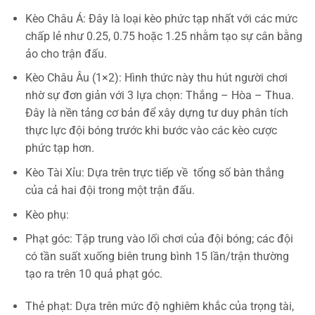
Kèo Châu Á: Đây là loại kèo phức tạp nhất với các mức
chấp lẻ như 0.25, 0.75 hoặc 1.25 nhằm tạo sự cân bằng
ảo cho trận đấu.
Kèo Châu Âu (1×2): Hình thức này thu hút người chơi
nhờ sự đơn giản với 3 lựa chọn: Thắng – Hòa – Thua.
Đây là nền tảng cơ bản để xây dựng tư duy phân tích
thực lực đội bóng trước khi bước vào các kèo cược
phức tạp hơn.
Kèo Tài Xỉu: Dựa trên trực tiếp về tổng số bàn thắng
của cả hai đội trong một trận đấu.
Kèo phụ:
Phạt góc: Tập trung vào lối chơi của đội bóng; các đội
có tần suất xuống biên trung bình 15 lần/trận thường
tạo ra trên 10 quả phạt góc.
Thẻ phạt: Dựa trên mức độ nghiêm khắc của trọng tài,