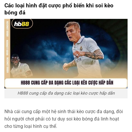
Các loại hình đặt cược phổ biến khi soi kèo
bóng đá
HB88 cung cấp đa dạng các loại kèo cược hấp dẫn
Nhà cái cung cấp một hệ sinh thái kèo cược đa dạng, đòi
hỏi người chơi phải có tư duy soi kèo bóng đá linh hoạt
cho từng loại hình cụ thể.