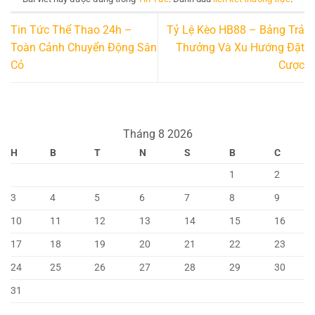
Tin Tức Thể Thao 24h –
Tỷ Lệ Kèo HB88 – Bảng Trả
Toàn Cảnh Chuyển Động Sân
Thưởng Và Xu Hướng Đặt
Cỏ
Cược
Tháng 8 2026
H
B
T
N
S
B
C
1
2
3
4
5
6
7
8
9
10
11
12
13
14
15
16
17
18
19
20
21
22
23
24
25
26
27
28
29
30
31