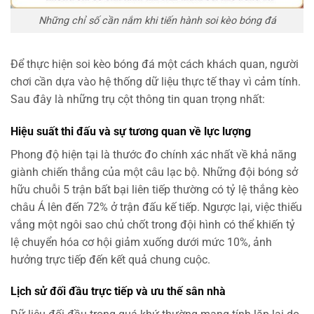
Những chỉ số cần nắm khi tiến hành soi kèo bóng đá
Để thực hiện soi kèo bóng đá một cách khách quan, người
chơi cần dựa vào hệ thống dữ liệu thực tế thay vì cảm tính.
Sau đây là những trụ cột thông tin quan trọng nhất:
Hiệu suất thi đấu và sự tương quan về lực lượng
Phong độ hiện tại là thước đo chính xác nhất về khả năng
giành chiến thắng của một câu lạc bộ. Những đội bóng sở
hữu chuỗi 5 trận bất bại liên tiếp thường có tỷ lệ thắng kèo
châu Á lên đến 72% ở trận đấu kế tiếp. Ngược lại, việc thiếu
vắng một ngôi sao chủ chốt trong đội hình có thể khiến tỷ
lệ chuyển hóa cơ hội giảm xuống dưới mức 10%, ảnh
hưởng trực tiếp đến kết quả chung cuộc.
Lịch sử đối đầu trực tiếp và ưu thế sân nhà