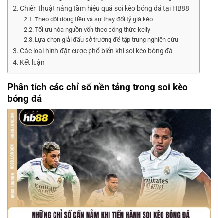
Chiến thuật nâng tầm hiệu quả soi kèo bóng đá tại HB88
Theo dõi dòng tiền và sự thay đổi tỷ giá kèo
Tối ưu hóa nguồn vốn theo công thức kelly
Lựa chọn giải đấu sở trường để tập trung nghiên cứu
Các loại hình đặt cược phổ biến khi soi kèo bóng đá
Kết luận
Phân tích các chỉ số nền tảng trong soi kèo
bóng đá