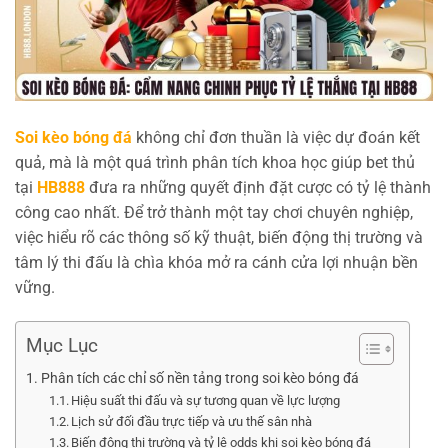
Soi kèo bóng đá
không chỉ đơn thuần là việc dự đoán kết
quả, mà là một quá trình phân tích khoa học giúp bet thủ
tại
HB888
đưa ra những quyết định đặt cược có tỷ lệ thành
công cao nhất. Để trở thành một tay chơi chuyên nghiệp,
việc hiểu rõ các thông số kỹ thuật, biến động thị trường và
tâm lý thi đấu là chìa khóa mở ra cánh cửa lợi nhuận bền
vững.
Mục Lục
Phân tích các chỉ số nền tảng trong soi kèo bóng đá
Hiệu suất thi đấu và sự tương quan về lực lượng
Lịch sử đối đầu trực tiếp và ưu thế sân nhà
Biến động thị trường và tỷ lệ odds khi soi kèo bóng đá