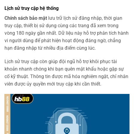
Lịch sử truy cập hệ thống
Chính sách bảo mật
lưu trữ lịch sử đăng nhập, thời gian
truy cập, thiết bị sử dụng cùng các trang đã xem trong
vòng 180 ngày gần nhất. Dữ liệu này hỗ trợ phân tích hành
vi người dùng để phát hiện hoạt động đáng ngờ, chẳng
hạn đăng nhập từ nhiều địa điểm cùng lúc.
Lịch sử truy cập còn giúp đội ngũ hỗ trợ khôi phục tài
khoản nhanh chóng khi bạn quên mật khẩu hoặc gặp sự
cố kỹ thuật. Thông tin được mã hóa nghiêm ngặt, chỉ nhân
viên được ủy quyền mới truy cập khi cần thiết.