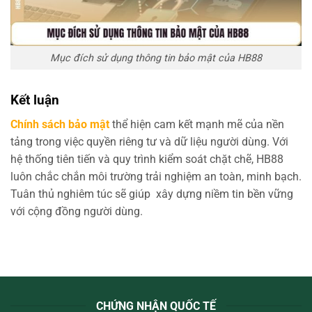
Mục đích sử dụng thông tin bảo mật của HB88
Kết luận
Chính sách bảo mật
thể hiện cam kết mạnh mẽ của nền
tảng trong việc quyền riêng tư và dữ liệu người dùng. Với
hệ thống tiên tiến và quy trình kiểm soát chặt chẽ, HB88
luôn chắc chắn môi trường trải nghiệm an toàn, minh bạch.
Tuân thủ nghiêm túc sẽ giúp xây dựng niềm tin bền vững
với cộng đồng người dùng.
CHỨNG NHẬN QUỐC TẾ