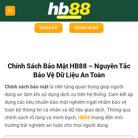
Bỏ
qua
nội
dung
ĐĂNG KÝ
ĐĂNG NHẬP
Chính Sách Bảo Mật HB88 – Nguyên Tắc
Bảo Vệ Dữ Liệu An Toàn
Chính sách bảo mật
là nền tảng quan trọng giúp người
dùng an tâm khi sử dụng dịch vụ trên hệ thống. Cam kết áp
dụng các tiêu chuẩn bảo mật nghiêm ngặt nhằm bảo vệ
toàn bộ thông tin cá nhân và dữ liệu giao dịch. Thông qua
chính sách rõ ràng và minh bạch,
HB88
mang đến môi
trường trải nghiệm an toàn cho mọi người dùng.