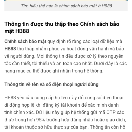
Tìm hiểu thế nào là chính sách bảo mật ở HB88
Thông tin được thu thập theo Chính sách bảo
mật HB88
Chính sách bảo mật
quy định rõ ràng các loại dữ liệu mà
HB88
thu thập nhằm phục vụ hoạt động vận hành và bảo
vệ người dùng. Mọi thông tin đều được xử lý theo nguyên
tắc cần thiết, tối thiểu và an toàn cao nhất. Dưới đây là các
hạng mục cụ thể được ghi nhận trong hệ thống.
Thông tin về tên và số điện thoại người dùng
HB88 yêu cầu cung cấp họ tên đầy đủ cùng số điện thoại
di động hợp lệ khi đăng ký tài khoản để xác minh danh
tính chính xác. Dữ liệu này giúp hệ thống gửi mã OTP xác
thực trong hơn 95% trường hợp đăng nhập hoặc giao dịch,
tài khoản thuộc sở hữu thực sự của bạn. Thông tin còn hỗ