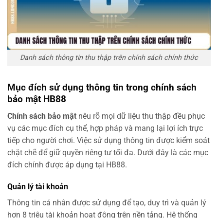
Danh sách thông tin thu thập trên chính sách chính thức
Mục đích sử dụng thông tin trong chính sách
bảo mật HB88
Chính sách bảo mật
nêu rõ mọi dữ liệu thu thập đều phục
vụ các mục đích cụ thể, hợp pháp và mang lại lợi ích trực
tiếp cho người chơi. Việc sử dụng thông tin được kiểm soát
chặt chẽ để giữ quyền riêng tư tối đa. Dưới đây là các mục
đích chính được áp dụng tại HB88.
Quản lý tài khoản
Thông tin cá nhân được sử dụng để tạo, duy trì và quản lý
hơn 8 triệu tài khoản hoạt động trên nền tảng. Hệ thống